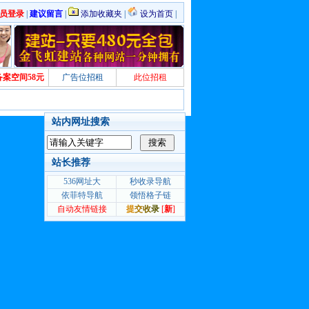
员登录
|
建议留言
|
添加收藏夹
|
设为首页
|
备案空间58元
广告位招租
此位招租
站内网址搜索
站长推荐