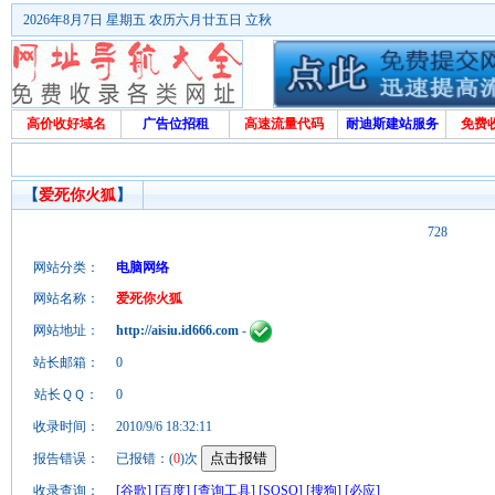
2026年8月7日 星期五 农历六月廿五日 立秋
高价收好域名
广告位招租
高速流量代码
耐迪斯建站服务
免费
【
爱死你火狐
】
728
网站分类：
电脑网络
网站名称：
爱死你火狐
网站地址：
http://aisiu.id666.com
-
站长邮箱：
0
站长ＱＱ：
0
收录时间：
2010/9/6 18:32:11
报告错误：
已报错：(
0
)次
收录查询：
[谷歌]
[百度]
[查询工具]
[SOSO]
[搜狗]
[必应]