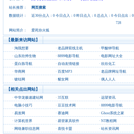
站长推荐：
网页搜索
数据统计：
近30分点入：0 今日点入：0 昨日点入：0 总点入：0 今日点出：0
728
网站简介：
爱死你火狐
【最新来访网站】
·
淘我想要
·
老品牌双线主机
·
甲酸钾导航
·
山东欣烨生物
·
8899电影导航
·
电影网址大全
·
蛋白胨导航
·
自动友情链接
·
欣欣化工
·
华商网
·
百度MP3
·
老品牌网址导航
·
镀铥网
·
貂女网
·
偶人人人
【相关点出网站】
·
中华龙极速建站网
·
35互联
·
远望资讯
·
电脑小技巧
·
豆豆技术网
·
8899电影导航
·
易发网
·
赛迪网
·
Ghost系统之家
·
计算机世界
·
易管家具软件
·
NT教程网
·
网络兼职信息网
·
喜悦卡盟
·
站长资讯网