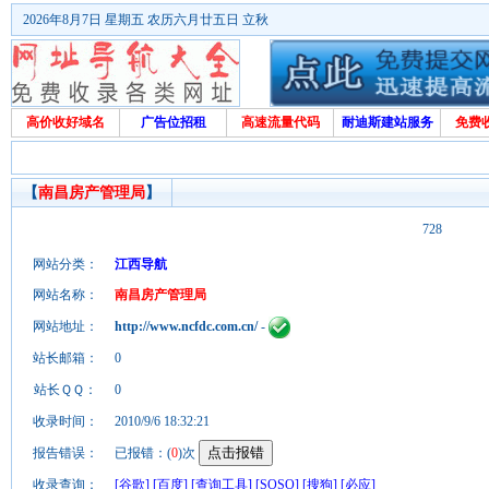
2026年8月7日 星期五 农历六月廿五日 立秋
高价收好域名
广告位招租
高速流量代码
耐迪斯建站服务
免费
【
南昌房产管理局
】
728
网站分类：
江西导航
网站名称：
南昌房产管理局
网站地址：
http://www.ncfdc.com.cn/
-
站长邮箱：
0
站长ＱＱ：
0
收录时间：
2010/9/6 18:32:21
报告错误：
已报错：(
0
)次
收录查询：
[谷歌]
[百度]
[查询工具]
[SOSO]
[搜狗]
[必应]