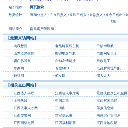
站长推荐：
网页搜索
数据统计：
近30分点入：0 今日点入：0 昨日点入：0 总点入：0 今日点出：0
728
网站简介：
南昌房产管理局
【最新来访网站】
·
淘我想要
·
老品牌双线主机
·
甲酸钾导航
·
山东欣烨生物
·
8899电影导航
·
电影网址大全
·
蛋白胨导航
·
自动友情链接
·
欣欣化工
·
华商网
·
百度MP3
·
老品牌网址导航
·
镀铥网
·
貂女网
·
偶人人人
【相关点出网站】
·
江西省人事厅
·
江西省人事厅网
·
景德镇住房公积金网
·
上饶热线
·
中国江西
·
江西省国税局
·
江西人事人才网
·
三清山
·
萍乡信息港
·
江西交警网
·
吉安信息港
·
南昌房产管理局
·
江西网络电视
·
江西福利彩票
·
江西省地税局