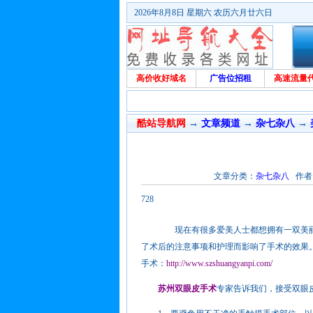
2026年8月8日 星期六 农历六月廿六日
高价收好域名
广告位招租
高速流量
酷站导航网
→
文章频道
→
杂七杂八
→
文章分类：
杂七杂八
作者：苏
728
现在有很多爱美人士都想拥有一双美丽的
了术后的注意事项和护理而影响了手术的效果
手术：
http://www.szshuangyanpi.com/
苏州双眼皮手术
专家告诉我们，接受双眼