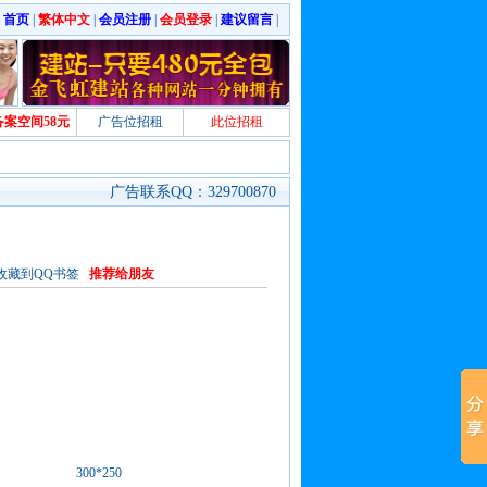
|
首页
|
繁体中文
|
会员注册
|
会员登录
|
建议留言
|
备案空间58元
广告位招租
此位招租
广告联系QQ：329700870
收藏到QQ书签
推荐给朋友
300*250