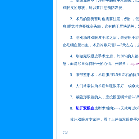
1、要避免用不干净的手触摸手术部位，以
双眼皮的形状，所以要注意预防发炎。
2、术后的姿势暂时也需要注意，例如，低
息;睡觉时也要枕高头部，这有助于尽快消肿。
3、刚刚动过双眼皮手术之后，最好用小纱
止毛细血管出血，术后冷敷只需1—2天左右
4、刚做完双眼皮手术之后，约50%的人都
急，而是尽量保持轻松的心情。开眼角：
http:
5、眼部整形术，术后服用3-5天左右的抗
6、人们常常认为术后常眨眼不好，或睁大
7、戴隐形眼镜的人，应按照医嘱术后2-3
8、
切开双眼皮
成型术后约5—7天就可以
苏州双眼皮专家讲，看了上述做双眼皮手术
728