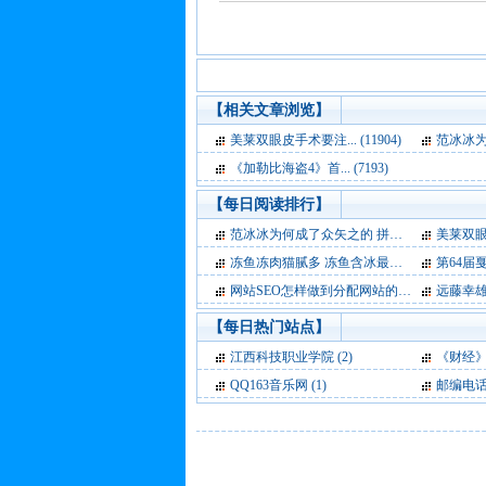
【相关文章浏览】
美莱双眼皮手术要注... (11904)
范冰冰为何
《加勒比海盗4》首... (7193)
【每日阅读排行】
范冰冰为何成了众矢之的 拼巩俐骚子怡？ (1)
美莱双眼皮
冻鱼冻肉猫腻多 冻鱼含冰最高五成 (0)
第64届戛纳电
网站SEO怎样做到分配网站的权重正确 (0)
远藤幸雄
【每日热门站点】
江西科技职业学院
(2)
《财经
QQ163音乐网
(1)
邮编电