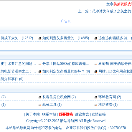
文章
美莱双眼皮
上一篇：
范冰冰为何成了众矢之的 拼
广告10
成了众矢... (12512)
如何判定艾条质量的... (14685)
冻鱼冻肉猫腻多 冻... (1
手术要注意的问题 (1)
分享！网站SEOr们都应该知道的基本知识 (1)
树葡萄-南美的珍奇佳果——嘉宝果
影节观察之二：权力场、斗秀 (0)
如何判定艾条质量的好坏？ (0)
网站SEO优利用高权重博客做外链的
简介和事件 (0)
》
(2)
长春住房公积金网
(2)
环球教育网
(2)
话
(1)
站长工具
(1)
移动查费
(1)
|
关于本站
|
联系本站
|
我要投稿
|
建议留言
|
友情链接
|
Copyright© 2012-2025
酷站导航网
All Right Reserved
本站酷站导航网为外链20万条的老站，欢迎联系我们投放广告QQ：329700870