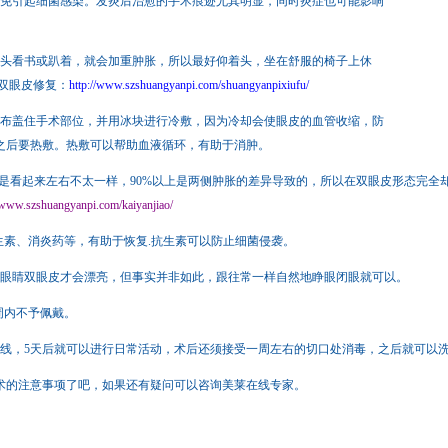
免引起细菌感染。发炎后治愈的手术痕迹尤其明显，同时炎症也可能影响
头看书或趴着，就会加重肿胀，所以最好仰着头，坐在舒服的椅子上休
双眼皮修复：
http://www.szshuangyanpi.com/shuangyanpixiufu/
布盖住手术部位，并用冰块进行冷敷，因为冷却会使眼皮的血管收缩，防
，之后要热敷。热敷可以帮助血液循环，有助于消肿。
是看起来左右不太一样，90%以上是两侧肿胀的差异导致的，所以在双眼皮形态完全
//www.szshuangyanpi.com/kaiyanjiao/
生素、消炎药等，有助于恢复.抗生素可以防止细菌侵袭。
眼睛双眼皮才会漂亮，但事实并非如此，跟往常一样自然地睁眼闭眼就可以。
周内不予佩戴。
拆线，5天后就可以进行日常活动，术后还须接受一周左右的切口处消毒，之后就可以洗
的注意事项了吧，如果还有疑问可以咨询美莱在线专家。