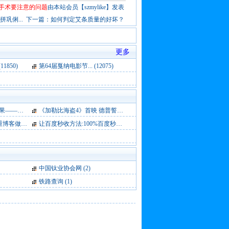
手术要注意的问题
由本站会员【szmylike】发表
巩俐...
下一篇：
如何判定艾条质量的好坏？
更多
1850)
第64届戛纳电影节... (12075)
介绍 (1)
《加勒比海盗4》首映 德普誓将“海盗”演 (0)
9要点 (0)
让百度秒收方法:100%百度秒收是不存在 (0)
中国钛业协会网
(2)
铁路查询
(1)