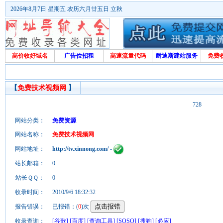
2026年8月7日 星期五 农历六月廿五日 立秋
高价收好域名
广告位招租
高速流量代码
耐迪斯建站服务
免费
【
免费技术视频网
】
728
网站分类：
免费资源
网站名称：
免费技术视频网
网站地址：
http://tv.xinnong.com/
-
站长邮箱：
0
站长ＱＱ：
0
收录时间：
2010/9/6 18:32:32
报告错误：
已报错：(
0
)次
收录查询：
[谷歌]
[百度]
[查询工具]
[SOSO]
[搜狗]
[必应]