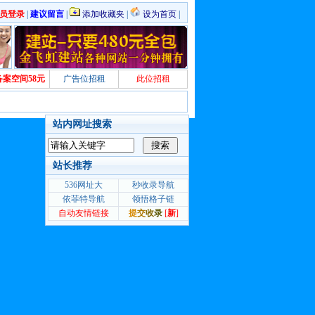
员登录
|
建议留言
|
添加收藏夹
|
设为首页
|
备案空间58元
广告位招租
此位招租
站内网址搜索
站长推荐