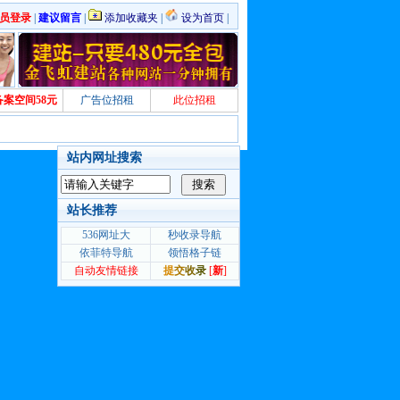
员登录
|
建议留言
|
添加收藏夹
|
设为首页
|
备案空间58元
广告位招租
此位招租
站内网址搜索
站长推荐