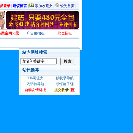
员登录
|
建议留言
|
添加收藏夹
|
设为首页
|
备案空间58元
广告位招租
此位招租
站内网址搜索
站长推荐