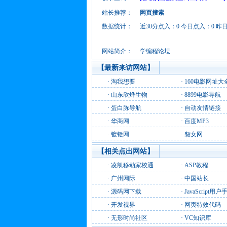
站长推荐：
网页搜索
数据统计：
近30分点入：0 今日点入：0 昨
网站简介：
学编程论坛
【最新来访网站】
·
淘我想要
·
160电影网址大
·
山东欣烨生物
·
8899电影导航
·
蛋白胨导航
·
自动友情链接
·
华商网
·
百度MP3
·
镀铥网
·
貂女网
【相关点出网站】
·
凌凯移动家校通
·
ASP教程
·
广州网际
·
中国站长
·
源码网下载
·
JavaScript用户
·
开发视界
·
网页特效代码
·
无形时尚社区
·
VC知识库