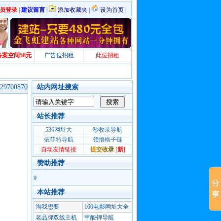
员登录
|
建议留言
|
添加收藏夹
|
设为首页
|
备案空间58元
广告位招租
此位招租
700870
站内网址搜索
站长推荐
赞助推荐
9
本站推荐