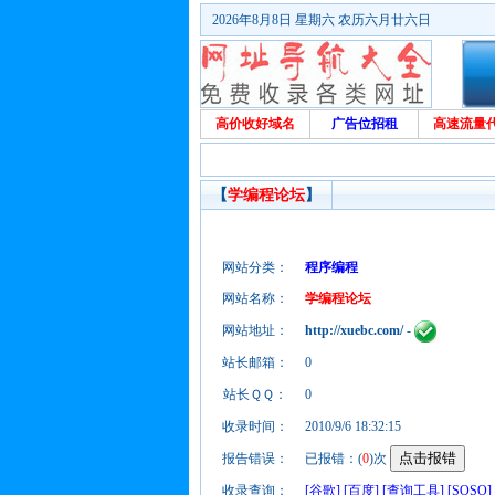
2026年8月8日 星期六 农历六月廿六日
高价收好域名
广告位招租
高速流量
【
学编程论坛
】
网站分类：
程序编程
网站名称：
学编程论坛
网站地址：
http://xuebc.com/
-
站长邮箱：
0
站长ＱＱ：
0
收录时间：
2010/9/6 18:32:15
报告错误：
已报错：(
0
)次
收录查询：
[谷歌]
[百度]
[查询工具]
[SOSO]