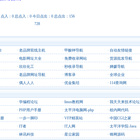
日点入：0 总点入：0 今日点出：0 总点出：156
728
全
·
老品牌双线主机
·
甲酸钾导航
·
自动友情链接
·
电影网址大全
·
免费收录网站
·
货源批发导航
·
欣欣化工
·
秒收录导航
·
婵媛导航
·
老品牌网址导航
·
博客录
·
全球企业
·
偶人人人
·
优金集结
·
114查询网
·
学编程论坛
·
linux教程网
·
我天天来技术论坛
·
PHP用户手册
·
太平洋电脑网-php
·
校内网代码
手册
·
一步一脚印
·
VFP精英站
·
中国CGI之家
·
IT者
·
IT人网
·
太平洋学院-Java
·
林讯科技
·
星尘家园
·
锋网源码