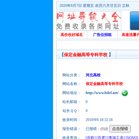
2026年8月7日 星期五 农历六月廿五日 立秋
高价收好域名
广告位招租
高速流量
【
保定金融高等专科学校
】
网站分类：
河北高校
网站名称：
保定金融高等专科学校
网站地址：
http://www.bdcf.net/
-
站长邮箱：
0
站长ＱＱ：
0
收录时间：
2010/9/6 18:32:18
报告错误：
已报错：(
0
)次
收录查询：
[谷歌]
[百度]
[查询工具]
[SOSO]