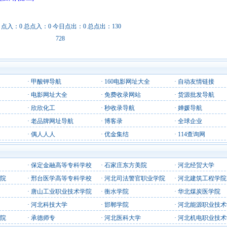
日点入：0 总点入：0 今日点出：0 总点出：130
728
·
甲酸钾导航
·
160电影网址大全
·
自动友情链接
·
电影网址大全
·
免费收录网站
·
货源批发导航
·
欣欣化工
·
秒收录导航
·
婵媛导航
·
老品牌网址导航
·
博客录
·
全球企业
·
偶人人人
·
优金集结
·
114查询网
·
保定金融高等专科学校
·
石家庄东方美院
·
河北经贸大学
院
·
邢台医学高等专科学校
·
河北司法警官职业学院
·
河北建筑工程学院
·
唐山工业职业技术学院
·
衡水学院
·
华北煤炭医学院
·
河北科技大学
·
邯郸学院
·
河北能源职业技术
院
·
承德师专
·
河北医科大学
·
河北机电职业技术