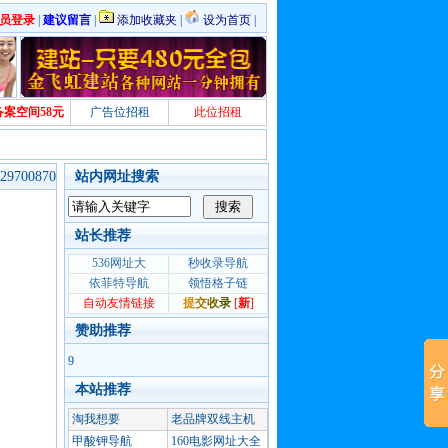
员登录
|
建议留言
|
添加收藏夹
|
设为首页
|
备案空间58元
广告位招租
此位招租
700870
站内网址搜索
站长推荐
赞助推荐
9
本站推荐