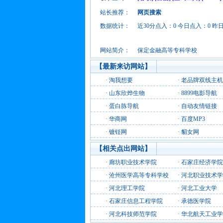
站长推荐：
网页搜索
数据统计：
近30分点入：0 今日点入：0 昨
网站简介：
保定金融高等专科学校
【最新来访网站】
·
淘我想要
·
老品牌双线主机
·
山东欣烨生物
·
8899电影导航
·
蛋白胨导航
·
自动友情链接
·
华商网
·
百度MP3
·
镀铥网
·
貂女网
【相关点出网站】
·
廊坊职业技术学院
·
石家庄经济学院
·
沧州医学高等专科学校
·
河北职业技术学
·
河北理工学院
·
河北工业大学
·
石家庄信息工程学院
·
承德医学院
·
河北科技师范学院
·
华北航天工业学