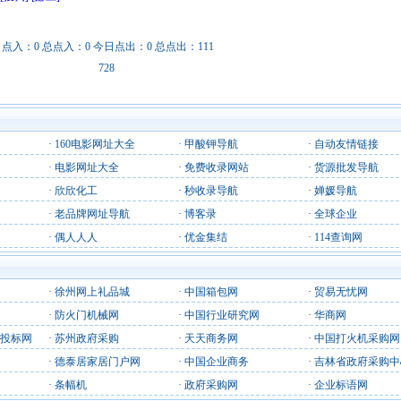
日点入：0 总点入：0 今日点出：0 总点出：111
728
·
160电影网址大全
·
甲酸钾导航
·
自动友情链接
·
电影网址大全
·
免费收录网站
·
货源批发导航
·
欣欣化工
·
秒收录导航
·
婵媛导航
·
老品牌网址导航
·
博客录
·
全球企业
·
偶人人人
·
优金集结
·
114查询网
·
徐州网上礼品城
·
中国箱包网
·
贸易无忧网
·
防火门机械网
·
中国行业研究网
·
华商网
投标网
·
苏州政府采购
·
天天商务网
·
中国打火机采购网
·
德泰居家居门户网
·
中国企业商务
·
吉林省政府采购中
·
条幅机
·
政府采购网
·
企业标语网