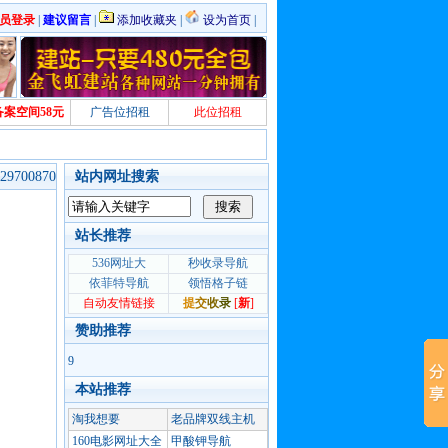
员登录
|
建议留言
|
添加收藏夹
|
设为首页
|
备案空间58元
广告位招租
此位招租
700870
站内网址搜索
站长推荐
赞助推荐
9
本站推荐