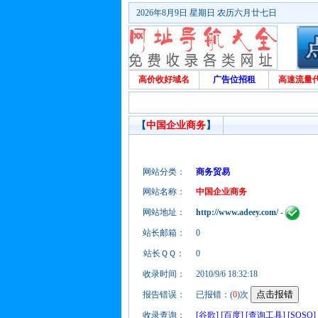
2026年8月9日 星期日 农历六月廿七日
高价收好域名
广告位招租
高速流量
【
中国企业商务
】
网站分类：
商务贸易
网站名称：
中国企业商务
网站地址：
http://www.adeey.com/
-
站长邮箱：
0
站长ＱＱ：
0
收录时间：
2010/9/6 18:32:18
报告错误：
已报错：(
0
)次
收录查询：
[谷歌]
[百度]
[查询工具]
[SOSO]