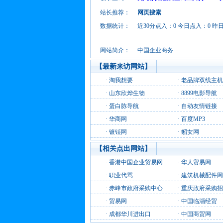
站长推荐：
网页搜索
数据统计：
近30分点入：0 今日点入：0 昨
网站简介：
中国企业商务
【最新来访网站】
·
淘我想要
·
老品牌双线主机
·
山东欣烨生物
·
8899电影导航
·
蛋白胨导航
·
自动友情链接
·
华商网
·
百度MP3
·
镀铥网
·
貂女网
【相关点出网站】
·
香港中国企业贸易网
·
华人贸易网
·
职业代骂
·
建筑机械配件网
·
赤峰市政府采购中心
·
重庆政府采购招
·
贸易网
·
中国临淄经贸
·
成都华川进出口
·
中国商贸网